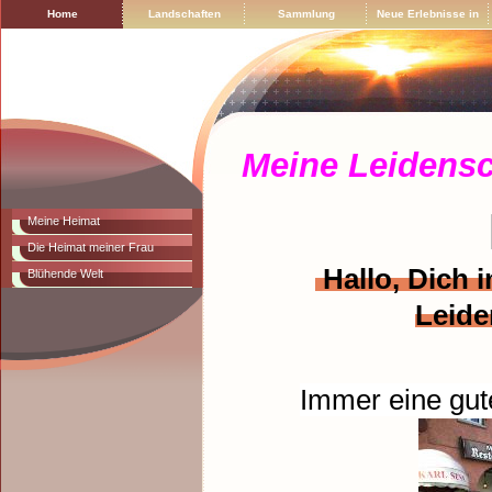
Home
Landschaften
Sammlung
Neue Erlebnisse in
Russland
Meine Leidensc
Meine Heimat
Die Heimat meiner Frau
Hallo, Dich 
Blühende Welt
Leide
Immer eine gut